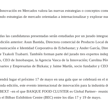
 Innovación en Mercados valora las nuevas estrategias o conceptos com
ando estrategias de mercado orientadas a internacionalizar y explorar n
das las candidaturas presentadas serán estudiadas por un jurado integrad
dición anterior: Asun Bastida, Directora comercial de Producto Local d
municación e Identidad Corporativa de Echebastar; y Ander García, Dire
e Txakoli Txabarri. También forman parte del jurado tres expertos inde
o, CEO de Innobasque, la Agencia Vasca de la Innovación; Carolina Pé
arios y Empresarias de Bizkaia; y Jaime Martín, socio fundador y CEO 
tendrá lugar el próximo 17 de mayo en una gala que se celebrará en el
nda edición, este evento internacional de innovación para la industria 
BEXT –en el que BASQUE FOOD CLUSTER es Global Partner– reunirá 
n el Bilbao Exhibition Centre (BEC) entre los días 17 y 19 de mayo.