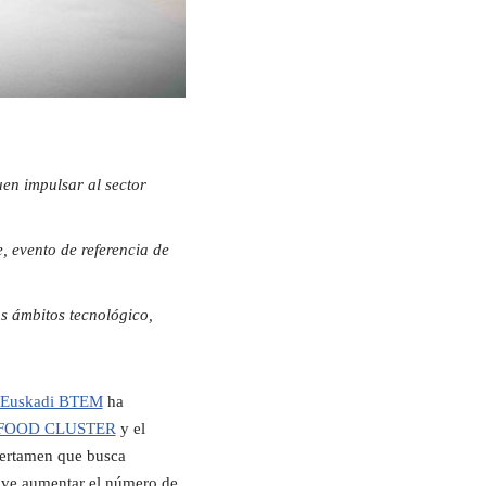
n impulsar al sector
, evento de referencia de
s ámbitos tecnológico,
e Euskadi BTEM
ha
FOOD CLUSTER
y el
 certamen que busca
n ve aumentar el número de