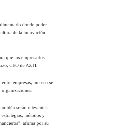
alimentario donde poder
cultura de la innovación
ara que los empresarios
 Pozo, CEO de AZTI.
ntre empresas, por eso se
u organizaciones.
 también serán relevantes
 estrategias, métodos y
nancieros”, afirma por su